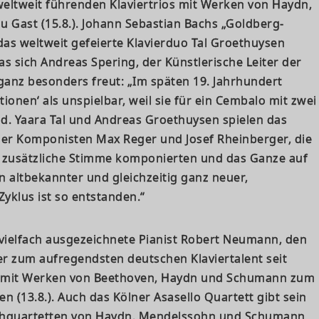
weltweit führenden Klaviertrios mit Werken von Haydn,
 Gast (15.8.). Johann Sebastian Bachs „Goldberg-
das weltweit gefeierte Klavierduo Tal Groethuysen
 das sich Andreas Spering, der Künstlerische Leiter der
ganz besonders freut: „Im späten 19. Jahrhundert
tionen‘ als unspielbar, weil sie für ein Cembalo mit zwei
d. Yaara Tal und Andreas Groethuysen spielen das
der Komponisten Max Reger und Josef Rheinberger, die
 zusätzliche Stimme komponierten und das Ganze auf
Ein altbekannter und gleichzeitig ganz neuer,
Zyklus ist so entstanden.“
 vielfach ausgezeichnete Pianist Robert Neumann, den
er zum aufregendsten deutschen Klaviertalent seit
st mit Werken von Beethoven, Haydn und Schumann zum
en (13.8.). Auch das Kölner Asasello Quartett gibt sein
ichquartetten von Haydn, Mendelssohn und Schumann