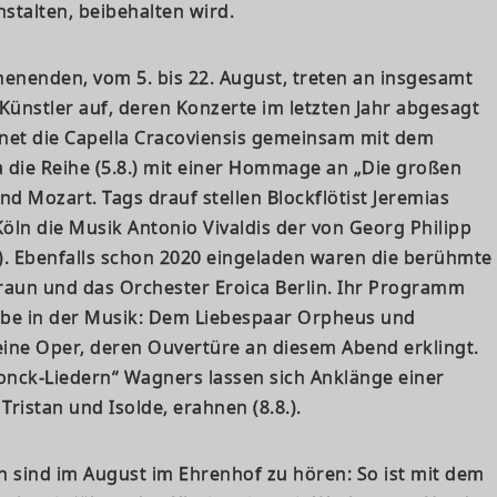
talten, beibehalten wird.
enenden, vom 5. bis 22. August, treten an insgesamt
Künstler auf, deren Konzerte im letzten Jahr abgesagt
net die Capella Cracoviensis gemeinsam mit dem
a die Reihe (5.8.) mit einer Hommage an „Die großen
d Mozart. Tags drauf stellen Blockflötist Jeremias
ln die Musik Antonio Vivaldis der von Georg Philipp
). Ebenfalls schon 2020 eingeladen waren die berühmte
raun und das Orchester Eroica Berlin. Ihr Programm
iebe in der Musik: Dem Liebespaar Orpheus und
ine Oper, deren Ouvertüre an diesem Abend erklingt.
nck-Liedern“ Wagners lassen sich Anklänge einer
Tristan und Isolde, erahnen (8.8.).
 sind im August im Ehrenhof zu hören: So ist mit dem