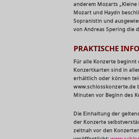
anderem Mozarts „Kleine N
Mozart und Haydn beschli
Sopranistin und ausgewies
von Andreas Spering die d
PRAKTISCHE IN
Für alle Konzerte beginn
Konzertkarten sind in all
erhältlich oder können te
www.schlosskonzerte.de be
Minuten vor Beginn des K
Die Einhaltung der gelte
der Konzerte selbstverstä
zeitnah vor den Konzerten
veröffentlicht:
www.schlos