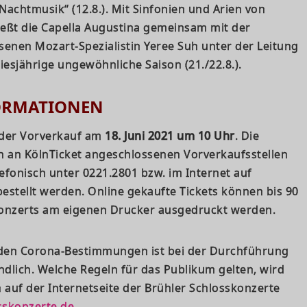
achtmusik“ (12.8.). Mit Sinfonien und Arien von
eßt die Capella Augustina gemeinsam mit der
enen Mozart-Spezialistin Yeree Suh unter der Leitung
iesjährige ungewöhnliche Saison (21./22.8.).
FORMATIONEN
t der Vorverkauf am
18. Juni 2021 um 10 Uhr
. Die
en an KölnTicket angeschlossenen Vorverkaufsstellen
lefonisch unter 0221.2801 bzw. im Internet auf
stellt werden. Online gekaufte Tickets können bis 90
onzerts am eigenen Drucker ausgedruckt werden.
nden Corona-Bestimmungen ist bei der Durchführung
ndlich. Welche Regeln für das Publikum gelten, wird
 auf der Internetseite der Brühler Schlosskonzerte
skonzerte.de
.