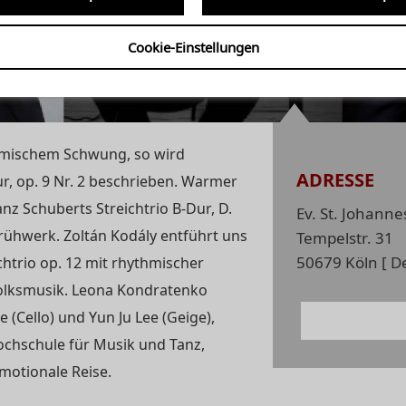
00 UHR
io
Cookie-Einstellungen
thmischem Schwung, so wird
ADRESSE
r, op. 9 Nr. 2 beschrieben. Warmer
nz Schuberts Streichtrio B-Dur, D.
Ev. St. Johanne
Frühwerk. Zoltán Kodály entführt uns
Tempelstr. 31
50679 Köln [ De
chtrio op. 12 mit rhythmischer
 Volksmusik. Leona Kondratenko
 (Cello) und Yun Ju Lee (Geige),
ochschule für Musik und Tanz,
motionale Reise.