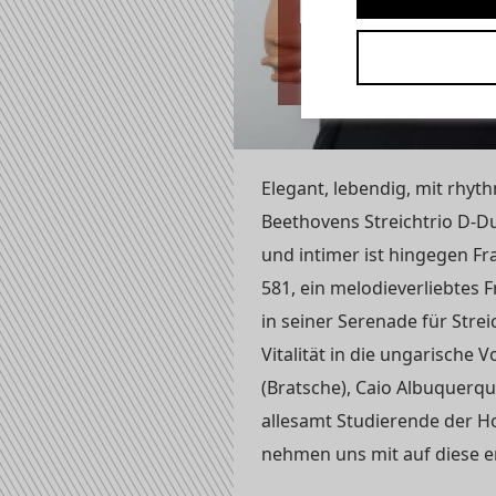
04.06.2026 | 16:
Streichertr
Elegant, lebendig, mit rhy
Beethovens Streichtrio D-Du
und intimer ist hingegen Fra
581, ein melodieverliebtes 
in seiner Serenade für Strei
Vitalität in die ungarische
(Bratsche), Caio Albuquerque
allesamt Studierende der H
nehmen uns mit auf diese e