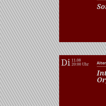
So
Di
11.08
Alte
20:00 Uhr
In
Or