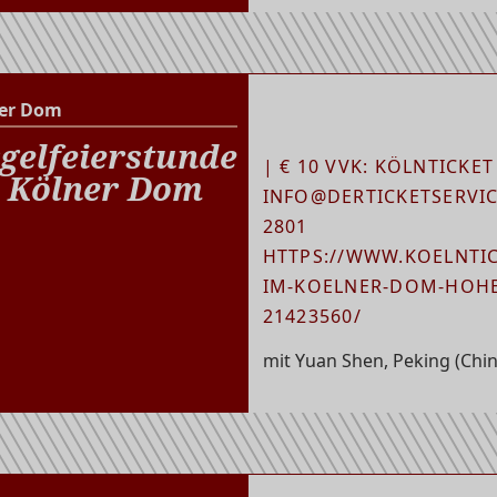
er Dom
Kölner Dom
gelfeierstunde
| € 10 VVK: KÖLNTICKET
 Kölner Dom
INFO@DERTICKETSERVICE
2801
HTTPS://WWW.KOELNTIC
IM-KOELNER-DOM-HOHE
21423560/
mit Yuan Shen, Peking (Chin