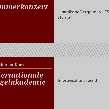
Christuskirche Brühl
mmerkonzert
Himmlische Vergnügen | "
Sterne"
nberger Dom
Altenberger Dom
ternationale
gelakademie
Improvisationsabend