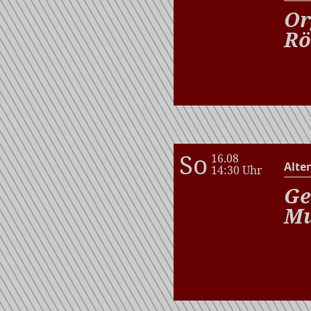
Or
Rö
So
16.08
Alte
14:30 Uhr
Ge
Mu