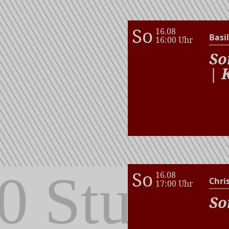
So
16.08
Basil
16:00 Uhr
So
| 
So
16.08
Chri
17:00 Uhr
So