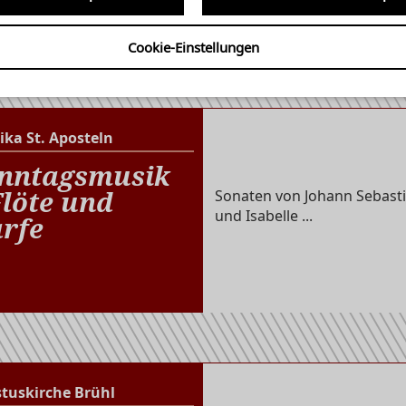
Cookie-Einstellungen
ika St. Aposteln
Basilika St. Aposteln
nntagsmusik
Flöte und
Sonaten von Johann Sebasti
und Isabelle ...
rfe
stuskirche Brühl