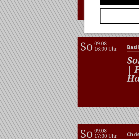
So
09.08
Basil
16:00 Uhr
So
| 
Ha
So
09.08
Chri
17:00 Uhr