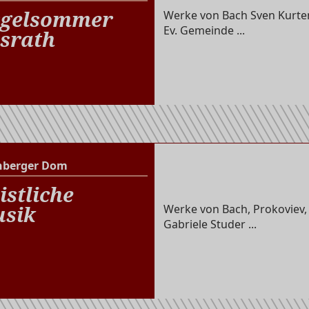
gelsommer
Werke von Bach Sven Kurten
Ev. Gemeinde ...
srath
nberger Dom
Altenberger Dom
istliche
sik
Werke von Bach, Prokoviev,
Gabriele Studer ...