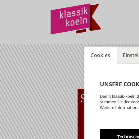
Cookies
Einste
UNSERE COOK
So
09.08
Damit klassik-koeln.d
Alte
14:30 Uhr
stimmen Sie der Ver
Weitere Informatione
Ge
Mu
Technisch