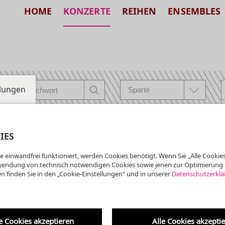
HOME
KONZERTE
REIHEN
ENSEMBLES
llungen
IES
e einwandfrei funktioniert, werden Cookies benötigt. Wenn Sie „Alle Cookies
nberger Dom
wendung von technisch notwendigen Cookies sowie jenen zur Optimierung 
Altenberger Dom
n finden Sie in den „Cookie-Einstellungen“ und in unserer
Datenschutzerklä
istliche
sik
Werke von Bernardi, Grandi
Ball, Elgar ...
e Cookies akzeptieren
Alle Cookies akzepti