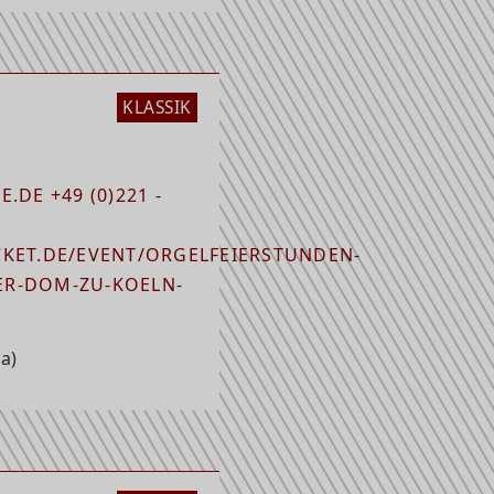
KLASSIK
.DE +49 (0)221 -
KET.DE/EVENT/ORGELFEIERSTUNDEN-
R-DOM-ZU-KOELN-
a)