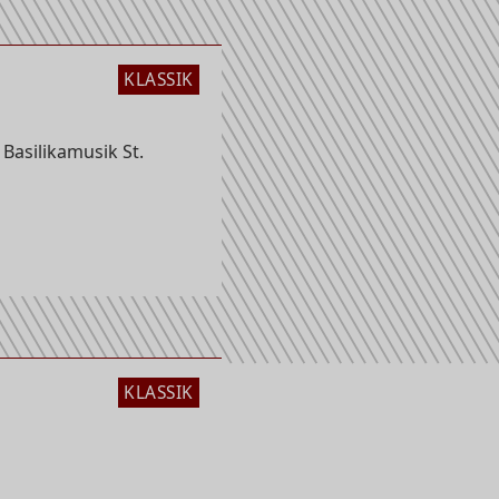
KLASSIK
 Basilikamusik St.
KLASSIK