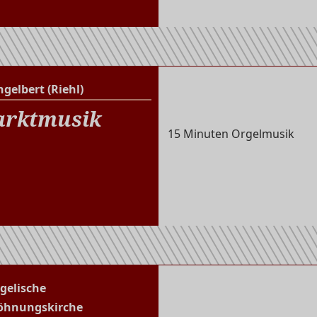
ngelbert (Riehl)
St. Engelbert (Riehl)
rktmusik
15 Minuten Orgelmusik
gelische
Evangelische Versöhnungs
öhnungskirche