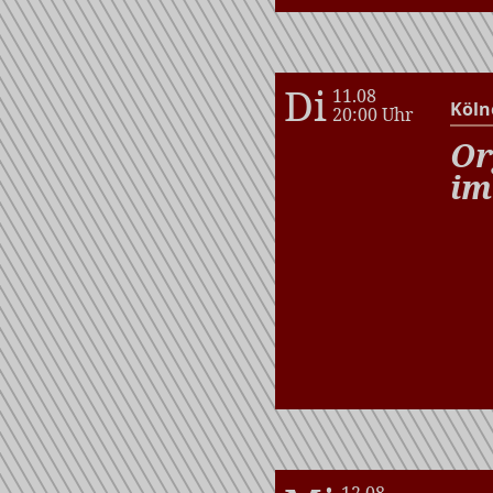
Di
11.08
Köln
20:00 Uhr
Or
im
12.08