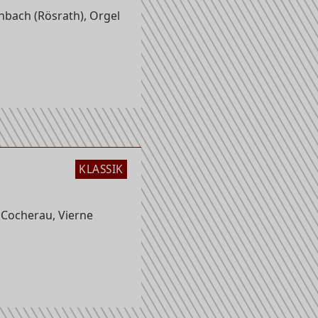
bach (Rösrath), Orgel
KLASSIK
 Cocherau, Vierne