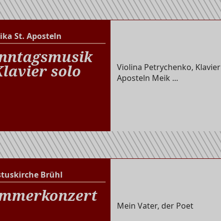
ika St. Aposteln
Basilika St. Aposteln
nntagsmusik
Klavier solo
Violina Petrychenko, Klavier
Aposteln Meik ...
stuskirche Brühl
Christuskirche Brühl
mmerkonzert
Mein Vater, der Poet