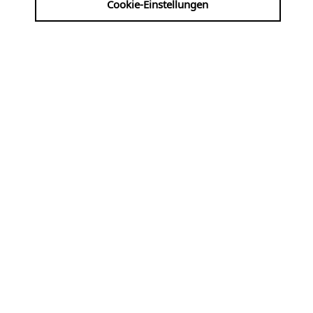
Cookie-Einstellungen
20.02.2025 | 19:00 UHR
My Bloody Valentine
ADRESSE
Humboldt-Kammermusiksaal
Humboldt-Gymnasium, Kartäuserwall 40
50676 Köln [ Innenstadt ]
www.musik-in-
koeln.de/de_DE/einrichtungen/humboldt-
kammermusiksaal.707240humboldt-
saal.707240
TICKETS