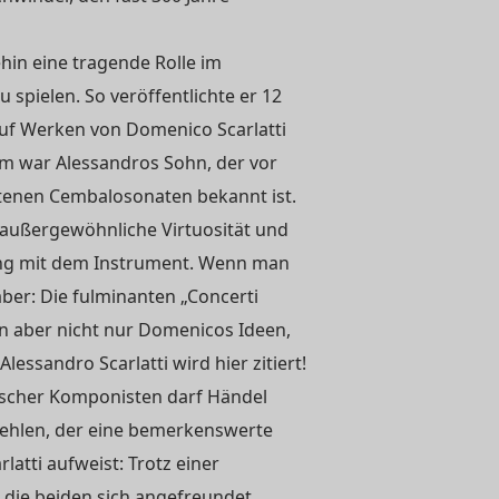
hin eine tragende Rolle im
u spielen. So veröffentlichte er 12
auf Werken von Domenico Scarlatti
um war Alessandros Sohn, der vor
ltenen Cembalosonaten bekannt ist.
 außergewöhnliche Virtuosität und
ng mit dem Instrument. Wenn man
ber: Die fulminanten „Concerti
n aber nicht nur Domenicos Ideen,
essandro Scarlatti wird hier zitiert!
lischer Komponisten darf Händel
 fehlen, der eine bemerkenswerte
atti aufweist: Trotz einer
n die beiden sich angefreundet