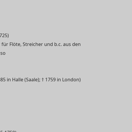
725)
für Flöte, Streicher und b.c. aus den
sso
5 in Halle (Saale); † 1759 in London)