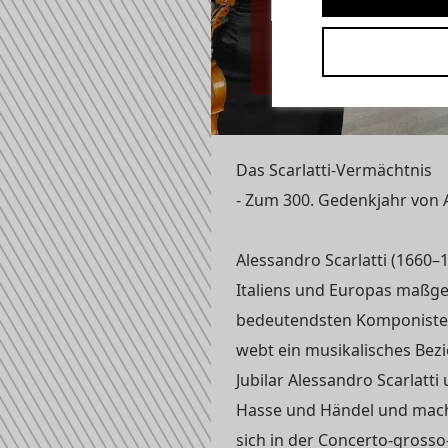
22.11.2025 | 20:
CONCERTO 
Das Scarlatti-Vermächtnis
- Zum 300. Gedenkjahr von A
Alessandro Scarlatti (1660–
Italiens und Europas maßgeb
bedeutendsten Komponisten
webt ein musikalisches Be
Jubilar Alessandro Scarlatt
Hasse und Händel und macht
sich in der Concerto-grosso