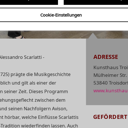
00 UHR
KÖLN - DAS SCARLATTI-VE
Cookie-Einstellungen
ADRESSE
lessandro Scarlatti -
Kunsthaus Troi
1725) prägte die Musikgeschichte
Mülheimer Str.
53840 Troisdor
lich und gilt als einer der
www.kunsthaus
 seiner Zeit. Dieses Programm
ziehungsgeflecht zwischen dem
i und seinen Nachfolgern Avison,
GEFÖRDERT
 hörbar, welche Einflüsse Scarlattis
-Tradition wiederfinden lassen. Auch