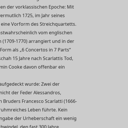
n der vorklassischen Epoche: Mit
ermutlich 1725, im Jahr seines
 eine Vorform des Streichquartetts.
stwahrscheinlich vom englischen
 (1709-1770) arrangiert und in der
Form als „6 Concertos in 7 Parts“
schah 15 Jahre nach Scarlattis Tod,
amin Cooke davon offenbar ein
 aufgedeckt wurde: Zwei der
icht der Feder Alessandros,
 Bruders Francesco Scarlatti (1666-
 ruhmreiches Leben führte. Kein
Angabe der Urheberschaft ein wenig
hwindel, den fast 300 Jahre