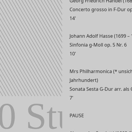
Georg Friedrich Händel (16
Concerto grosso in F-Dur op
14'
Johann Adolf Hasse (1699 – 
Sinfonia g-Moll op. 5 Nr. 6
10'
Mrs Philharmonica (* unsiche
Jahrhundert)
Sonata Sesta G-Dur arr. als
7'
PAUSE