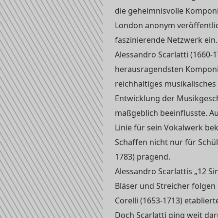
die geheimnisvolle Komponis
London anonym veröffentlich
faszinierende Netzwerk ein.
Alessandro Scarlatti (1660-17
herausragendsten Komponist
reichhaltiges musikalisches 
Entwicklung der Musikgesch
maßgeblich beeinflusste. A
Linie für sein Vokalwerk bek
Schaffen nicht nur für Schü
1783) prägend.
Alessandro Scarlattis „12 Si
Bläser und Streicher folge
Corelli (1653-1713) etablie
Doch Scarlatti ging weit dar