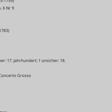
85-1759)
. 6 Nr 9
1783)
r: 17. Jahrhundert; † unsicher: 18.
 Concerto Grosso