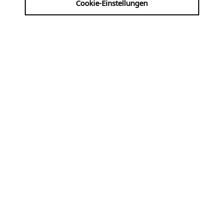
Cookie-Einstellungen
| VVK: ALTENBERGER DOM-LADEN
INFO@DOMLADEN.DE 02174/419930
HTTP://WWW.DOMLADEN.DE
Werke von Bach, Mendelssohn, Liszt, Reger,
Ruckdeschel, Improvisation ...
Fr
07.08
KLASSIK, ALTE MUSIK
19:00 Uhr
Krypta der Kreuzkirche
am 7. um 7 ·